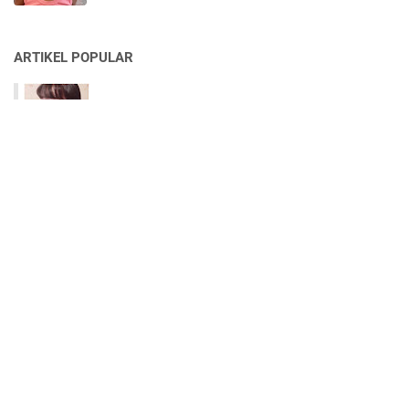
ARTIKEL POPULAR
KES BORAM : Sampai Hatimu Ibu!
KISAH GYPSY ROSE: Perempuan Kurang Upaya Bunuh
Ibu Sendiri
PENGAKUAN SEORANG PENYELAM LAUT DALAM