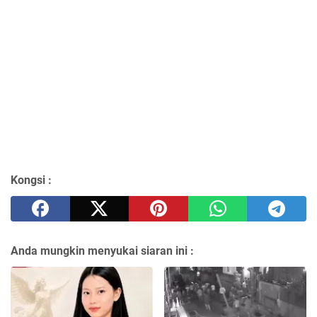
Kongsi :
Anda mungkin menyukai siaran ini :