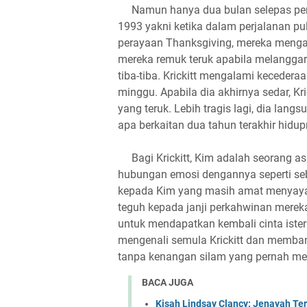
Namun hanya dua bulan selepas perk
1993 yakni ketika dalam perjalanan pu
perayaan Thanksgiving, mereka menga
mereka remuk teruk apabila melangga
tiba-tiba. Krickitt mengalami keceder
minggu. Apabila dia akhirnya sedar, K
yang teruk. Lebih tragis lagi, dia lan
apa berkaitan dua tahun terakhir hidup
Bagi Krickitt, Kim adalah seorang as
hubungan emosi dengannya seperti seb
kepada Kim yang masih amat menyayang
teguh kepada janji perkahwinan mereka
untuk mendapatkan kembali cinta ister
mengenali semula Krickitt dan memb
tanpa kenangan silam yang pernah me
BACA JUGA
Kisah Lindsay Clancy: Jenayah Te