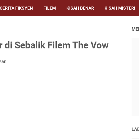
CERITA FIKSYEN
FILEM
KISAH BENAR
KISAH MISTERI
ME
r di Sebalik Filem The Vow
asan
LA