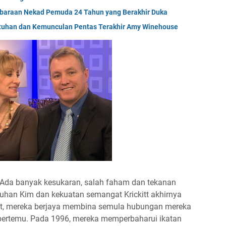
embaraan Nekad Pemuda 24 Tahun yang Berakhir Duka
jatuhan dan Kemunculan Pentas Terakhir Amy Winehouse
Ada banyak kesukaran, salah faham dan tekanan
han Kim dan kekuatan semangat Krickitt akhirnya
kit, mereka berjaya membina semula hubungan mereka
 bertemu. Pada 1996, mereka memperbaharui ikatan