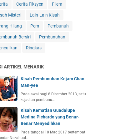
erita
Cerita Fiksyen
Filem
isah Misteri
Lain-Lain Kisah
rang Hilang
Pem
Pembunuh
embunuh Bersiri
Pembunuhan
enculikan
Ringkas
GI ARTIKEL MENARIK
Kisah Pembunuhan Kejam Chan
Man-yee
Pada awal pagi 8 Disember 2013, satu
kejadian pembunu…
Kisah Kematian Guadalupe
Medina Pichardo yang Benar-
Benar Menyedihkan
Pada tanggal 18 Mac 2017 bertempat
bandar Nezahual…