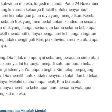
ahwinan mereka, tragedi melanda. Pada 24 November
lang ke rumah keluarga Krickitt untuk menyambut
lami kemalangan jalan raya yang mengerikan. Kereta
r sebuah trak yang memperlahankan kenderaan secara
aan otak yang sangat serius dan koma selama beberapa
rickitt mendapati dirinya mengalami kehilangan ingatan
gsung tidak mengingati Kim, perkahwinan mereka atau apa-
nya.
ing. Dia tidak mempunyai sebarang perasaan cinta atau
elumnya. Ini tentunya menjadi satu tamparan hebat
i isterinya. Walaupun begitu, Kim tetap berpegang
. Dia memilih untuk tidak menyerah kalah dan bertekad
inya. Melalui usaha tanpa henti, Kim berusaha
antunya membina kehidupan baru bersama walaupun
ngikat mereka.
rancang atau Masalah Mental