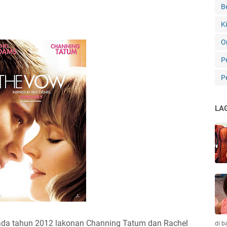
B
K
O
P
P
LA
a tahun 2012 lakonan Channing Tatum dan Rachel
di 