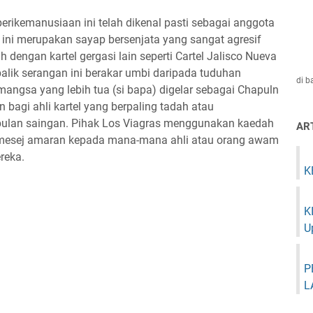
erikemanusiaan ini telah dikenal pasti sebagai anggota
 ini merupakan sayap bersenjata yang sangat agresif
ah dengan kartel gergasi lain seperti Cartel Jalisco Nueva
alik serangan ini berakar umbi daripada tuduhan
di 
mangsa yang lebih tua (si bapa) digelar sebagai Chapuln
n bagi ahli kartel yang berpaling tadah atau
lan saingan. Pihak Los Viagras menggunakan kaedah
AR
 mesej amaran kepada mana-mana ahli atau orang awam
reka.
K
K
U
P
L