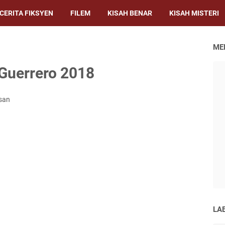
CERITA FIKSYEN
FILEM
KISAH BENAR
KISAH MISTERI
ME
 Guerrero 2018
san
LA