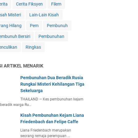
erita
Cerita Fiksyen
Filem
isah Misteri
Lain-Lain Kisah
rang Hilang
Pem
Pembunuh
embunuh Bersiri
Pembunuhan
enculikan
Ringkas
GI ARTIKEL MENARIK
Pembunuhan Dua Beradik Rusia
Rungkai Misteri Kehilangan Tiga
Sekeluarga
THAILAND — Kes pembunuhan kejam
beradik warga Ru…
Kisah Pembunuhan Kejam Liana
Friedenbach dan Felipe Caffe
Liana Friedenbach merupakan
seorang remaja perempuan …