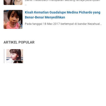
…
Kisah Kematian Guadalupe Medina Pichardo yang
Benar-Benar Menyedihkan
Pada tanggal 18 Mac 2017 bertempat di bandar Nezahual…
ARTIKEL POPULAR
KES BORAM : Sampai Hatimu Ibu!
KISAH GYPSY ROSE: Perempuan Kurang Upaya Bunuh
Ibu Sendiri