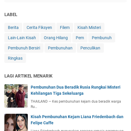
LABEL
Berita
Cerita Fiksyen
Filem
Kisah Misteri
Lain-Lain Kisah
Orang Hilang
Pem
Pembunuh
Pembunuh Bersiri
Pembunuhan
Penculikan
Ringkas
LAGI ARTIKEL MENARIK
Pembunuhan Dua Beradik Rusia Rungkai Misteri
Kehilangan Tiga Sekeluarga
THAILAND — Kes pembunuhan kejam dua beradik warga
Ru…
Kisah Pembunuhan Kejam Liana Friedenbach dan
Felipe Caffe
Liana Friedenbach merupakan seorang remaja perempuan