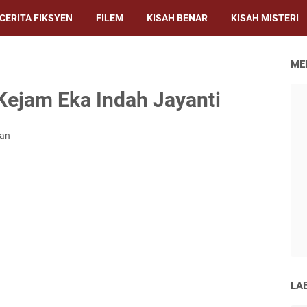
CERITA FIKSYEN
FILEM
KISAH BENAR
KISAH MISTERI
ME
ejam Eka Indah Jayanti
san
LA