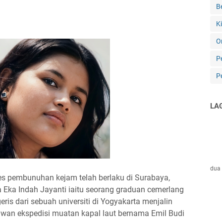
B
K
O
P
P
LA
dua 
 pembunuhan kejam telah berlaku di Surabaya,
la Eka Indah Jayanti iaitu seorang graduan cemerlang
is dari sebuah universiti di Yogyakarta menjalin
wan ekspedisi muatan kapal laut bernama Emil Budi