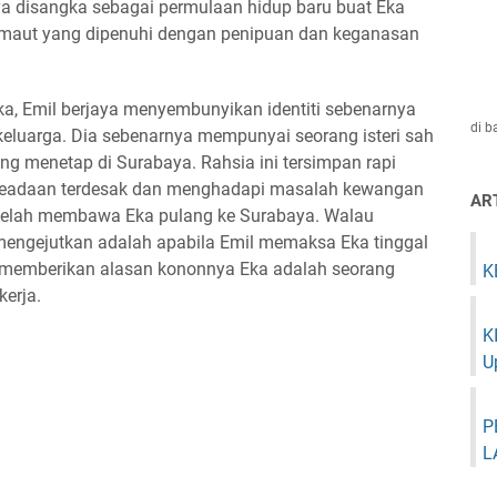
 disangka sebagai permulaan hidup baru buat Eka
 maut yang dipenuhi dengan penipuan dan keganasan
 Emil berjaya menyembunyikan identiti sebenarnya
di 
keluarga. Dia sebenarnya mempunyai seorang isteri sah
ng menetap di Surabaya. Rahsia ini tersimpan rapi
 keadaan terdesak dan menghadapi masalah kewangan
AR
 telah membawa Eka pulang ke Surabaya. Walau
mengejutkan adalah apabila Emil memaksa Eka tinggal
 memberikan alasan kononnya Eka adalah seorang
K
erja.
K
U
P
L