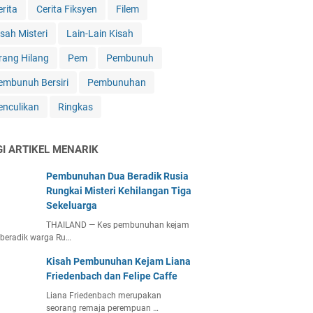
erita
Cerita Fiksyen
Filem
isah Misteri
Lain-Lain Kisah
rang Hilang
Pem
Pembunuh
embunuh Bersiri
Pembunuhan
enculikan
Ringkas
GI ARTIKEL MENARIK
Pembunuhan Dua Beradik Rusia
Rungkai Misteri Kehilangan Tiga
Sekeluarga
THAILAND — Kes pembunuhan kejam
beradik warga Ru…
Kisah Pembunuhan Kejam Liana
Friedenbach dan Felipe Caffe
Liana Friedenbach merupakan
seorang remaja perempuan …