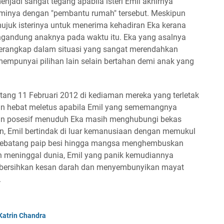
adi sangat tegang apabila isteri Emil akhirnya
minya dengan "pembantu rumah" tersebut. Meskipun
emujuk isterinya untuk menerima kehadiran Eka kerana
ngandung anaknya pada waktu itu. Eka yang asalnya
rperangkap dalam situasi yang sangat merendahkan
mpunyai pilihan lain selain bertahan demi anak yang
ng 11 Februari 2012 di kediaman mereka yang terletak
an hebat meletus apabila Emil yang sememangnya
dan posesif menuduh Eka masih menghubungi bekas
an, Emil bertindak di luar kemanusiaan dengan memukul
 sebatang paip besi hingga mangsa menghembuskan
ah meninggal dunia, Emil yang panik kemudiannya
mbersihkan kesan darah dan menyembunyikan mayat
.
atrin Chandra