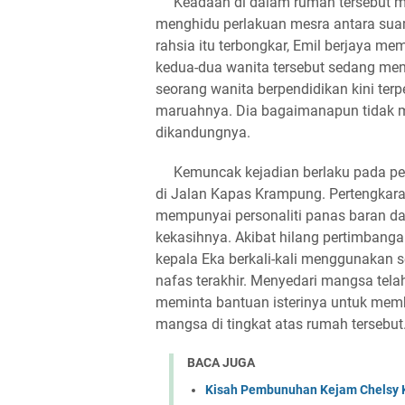
Keadaan di dalam rumah tersebut menj
menghidu perlakuan mesra antara sua
rahsia itu terbongkar, Emil berjaya m
kedua-dua wanita tersebut sedang me
seorang wanita berpendidikan kini te
maruahnya. Dia bagaimanapun tidak me
dikandungnya.
Kemuncak kejadian berlaku pada peta
di Jalan Kapas Krampung. Pertengkar
mempunyai personaliti panas baran 
kekasihnya. Akibat hilang pertimbang
kepala Eka berkali-kali menggunakan
nafas terakhir. Menyedari mangsa tel
meminta bantuan isterinya untuk me
mangsa di tingkat atas rumah tersebut
BACA JUGA
Kisah Pembunuhan Kejam Chelsy K