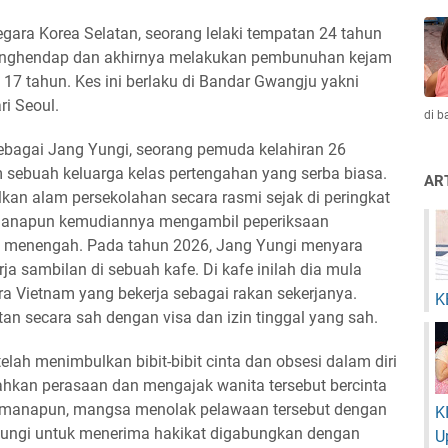
ra Korea Selatan, seorang lelaki tempatan 24 tahun
menghendap dan akhirnya melakukan pembunuhan kejam
 17 tahun. Kes ini berlaku di Bandar Gwangju yakni
ri Seoul.
di 
sebagai Jang Yungi, seorang pemuda kelahiran 26
ebuah keluarga kelas pertengahan yang serba biasa.
AR
kan alam persekolahan secara rasmi sejak di peringkat
manapun kemudiannya mengambil peperiksaan
ah menengah. Pada tahun 2026, Jang Yungi menyara
a sambilan di sebuah kafe. Di kafe inilah dia mula
a Vietnam yang bekerja sebagai rakan sekerjanya.
K
tan secara sah dengan visa dan izin tinggal yang sah.
lah menimbulkan bibit-bibit cinta dan obsesi dalam diri
ahkan perasaan dan mengajak wanita tersebut bercinta
gaimanapun, mangsa menolak pelawaan tersebut dengan
K
ungi untuk menerima hakikat digabungkan dengan
U