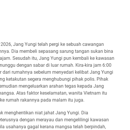
2026, Jang Yungi telah pergi ke sebuah cawangan
hnya. Dia membeli sepasang sarung tangan sukan bina
tajam. Sesudah itu, Jang Yungi pun kembali ke kawasan
unggu dengan sabar di luar rumah. Kira-kira jam 6:00
ar dari rumahnya sebelum menyedari kelibat Jang Yungi
 ketakutan segera menghubungi pihak polis. Pihak
n kemudian mengeluarkan arahan tegas kepada Jang
angsa. Atas faktor keselamatan, wanita Vietnam itu
h ke rumah rakannya pada malam itu juga.
k menghentikan niat jahat Jang Yungi. Dia
terusnya dengan merayau dan mengelilingi kawasan
ila usahanya gagal kerana mangsa telah berpindah,