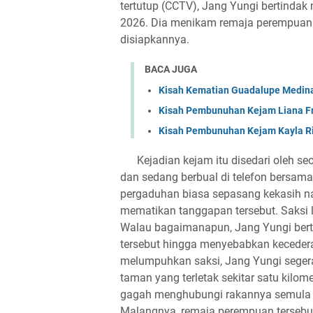
tertutup (CCTV), Jang Yungi bertinda
2026. Dia menikam remaja perempuan i
disiapkannya.
BACA JUGA
Kisah Kematian Guadalupe Medin
Kisah Pembunuhan Kejam Liana Fr
Kisah Pembunuhan Kejam Kayla Ri
​Kejadian kejam itu disedari oleh seo
dan sedang berbual di telefon bersam
pergaduhan biasa sepasang kekasih na
mematikan tanggapan tersebut. Saksi 
Walau bagaimanapun, Jang Yungi bert
tersebut hingga menyebabkan keceder
melumpuhkan saksi, Jang Yungi segera
taman yang terletak sekitar satu kilome
gagah menghubungi rakannya semula 
Malangnya, remaja perempuan tersebut 