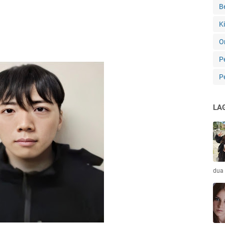
B
K
O
P
P
LA
dua 