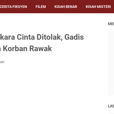
CERITA FIKSYEN
FILEM
KISAH BENAR
KISAH MISTERI
ME
ara Cinta Ditolak, Gadis
a Korban Rawak
san
LA