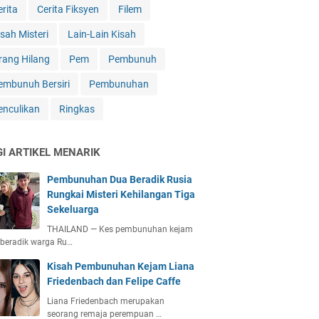
erita
Cerita Fiksyen
Filem
isah Misteri
Lain-Lain Kisah
rang Hilang
Pem
Pembunuh
embunuh Bersiri
Pembunuhan
enculikan
Ringkas
GI ARTIKEL MENARIK
Pembunuhan Dua Beradik Rusia
Rungkai Misteri Kehilangan Tiga
Sekeluarga
THAILAND — Kes pembunuhan kejam
beradik warga Ru…
Kisah Pembunuhan Kejam Liana
Friedenbach dan Felipe Caffe
Liana Friedenbach merupakan
seorang remaja perempuan …