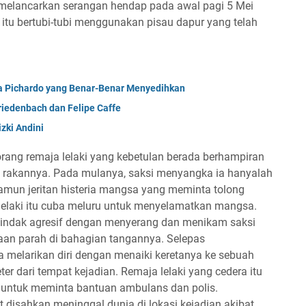
k melancarkan serangan hendap pada awal pagi 5 Mei
tu bertubi-tubi menggunakan pisau dapur yang telah
a Pichardo yang Benar-Benar Menyedihkan
iedenbach dan Felipe Caffe
zki Andini
rang remaja lelaki yang kebetulan berada berhampiran
a rakannya. Pada mulanya, saksi menyangka ia hanyalah
mun jeritan histeria mangsa yang meminta tolong
lelaki itu cuba meluru untuk menyelamatkan mangsa.
indak agresif dengan menyerang dan menikam saksi
aan parah di bahagian tangannya. Selepas
 melarikan diri dengan menaiki keretanya ke sebuah
ter dari tempat kejadian. Remaja lelaki yang cedera itu
untuk meminta bantuan ambulans dan polis.
disahkan meninggal dunia di lokasi kejadian akibat